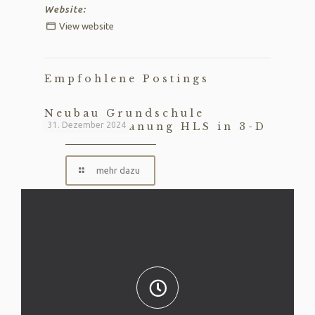
Website:
View website
Empfohlene Postings
Neubau Grundschule
Velbert, Planung HLS in 3-D
31. Dezember 2024
mehr dazu