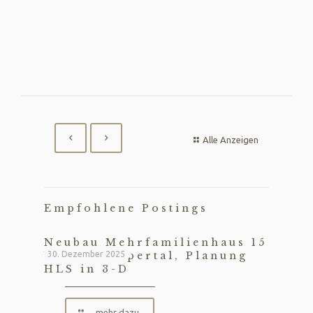
Alle Anzeigen
Empfohlene Postings
Neubau Mehrfamilienhaus 15
WE in Wuppertal, Planung
30. Dezember 2025
HLS in 3-D
mehr dazu